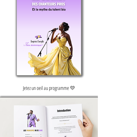
Peu à peu, tu découvriras que la voix n’a pas 
besoin d’être poussée. Lorsqu’elle est comprise,

elle s’élève naturellement.

Format : PDF – 13 pages (A4)
Jetez un oeil au programme 💛