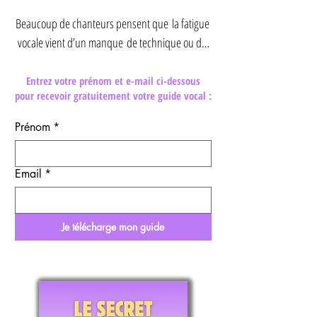
Beaucoup de chanteurs pensent que la fatigue 
vocale vient d’un manque de technique ou de 
puissance.

Entrez votre prénom et e-mail ci-dessous
pour recevoir gratuitement votre guide vocal :
Pourtant, la cause est souvent ailleurs : dans la 
façon dont le corps, la respiration et le mental 
Prénom
*
interagissent au moment de chanter.

Email
*
Ce guide gratuit propose une approche 
différente du chant.

Je télécharge mon guide
À travers 8 clefs essentielles, simples, claires et 
concrètes, tu apprendras à observer ce qui se 
passe réellement dans ton corps lorsque tu 
chantes et à comprendre pourquoi certaines 
tensions apparaissent.
