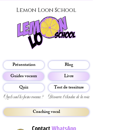
Lemon Loon School
Présentation
Blog
Guides vocaux
Livre
Quiz
Test de tessiture
Quels sont tes freins vocaux ?
Découvre l'étendue de ta voix
Coaching vocal
Contact
WhatsApp