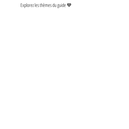
Explorez les thèmes du guide 💙
LE PILOTE AUTOMATIQUE VOCAL
Laisse ton cerveau chanter
Vous est-il déjà arrivé de fredonner une 
chanson sans même vous en rendre compte ?
