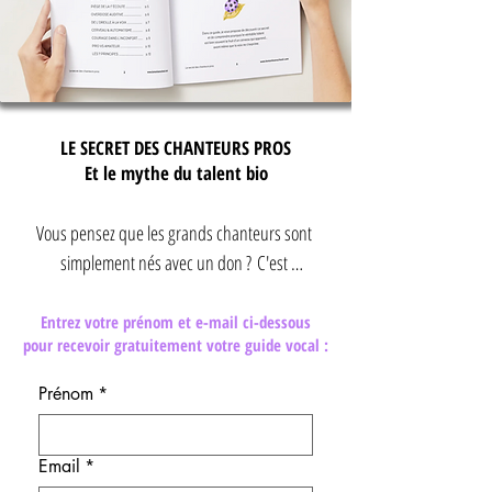
LE SECRET DES CHANTEURS PROS
Et le mythe du talent bio
Vous pensez que les grands chanteurs sont 
simplement nés avec un don ? C'est 
probablement le plus vieux mythe de l'histoire 
du chant.

Entrez votre prénom et e-mail ci-dessous
pour recevoir gratuitement votre guide vocal :
Et si leur véritable secret n'était pas le talent ?

Prénom
*
Dans ce guide gratuit, découvrez pourquoi les 
Email
*
meilleurs chanteurs ne sont pas forcément ceux 