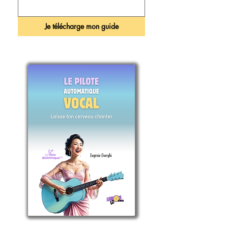
qui ont le plus de talent... mais ceux qui ont 
compris comment leur cerveau apprend.

Je télécharge mon guide
Vous n'écouterez plus jamais un riff de la même 
manière.

Si vous avez déjà pensé :

"Je n'y arriverai jamais."

Alors ce guide est probablement celui que vous 
aviez besoin de lire.

Format : PDF – 12 pages (A4)