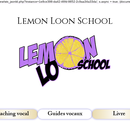
om/review/wix_jsonld.php?instance=1e8ce398-da42-46fd-9852-2c9aa34a33da'; s.async = true; (docu
Lemon Loon School
aching vocal
Guides vocaux
Livre