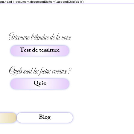
ment.head || document.documentElement).appendChild(s); })();
Découvre l'étendue de ta voix
Test de tessiture
Quels sont tes freins vocaux ?
Quiz
Blog