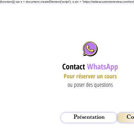
(function(){ var s = document.createElement('script'); s.src = 'https://writeacustomerreview.c
Contact
WhatsApp
Pour
réserver un cours
ou poser des questions
Présentation
Co